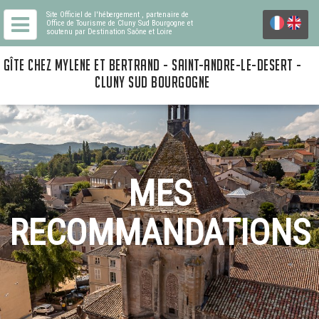
Site Officiel de l'hébergement
, partenaire de
Office de Tourisme de Cluny Sud Bourgogne
et
soutenu par Destination Saône et Loire
GÎTE CHEZ MYLENE ET BERTRAND - SAINT-ANDRE-LE-DESERT -
CLUNY SUD BOURGOGNE
MES
RECOMMANDATIONS